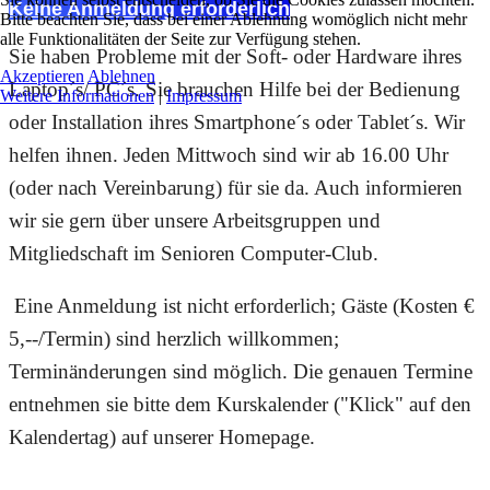
Keine Anmeldung erforderlich
Bitte beachten Sie, dass bei einer Ablehnung womöglich nicht mehr
alle Funktionalitäten der Seite zur Verfügung stehen.
Sie haben Probleme mit der Soft- oder Hardware ihres
Akzeptieren
Ablehnen
Laptop´s/ PC´s. Sie brauchen Hilfe bei der Bedienung
Weitere Informationen
|
Impressum
oder Installation ihres Smartphone´s oder Tablet´s. Wir
helfen ihnen. Jeden Mittwoch sind wir ab 16.00 Uhr
(oder nach Vereinbarung) für sie da. Auch informieren
wir sie gern über unsere Arbeitsgruppen und
Mitgliedschaft im Senioren Computer-Club.
Eine Anmeldung ist nicht erforderlich; Gäste (Kosten €
5,--/Termin) sind herzlich willkommen;
Terminänderungen sind möglich. Die genauen Termine
entnehmen sie bitte dem Kurskalender ("Klick" auf den
Kalendertag) auf unserer Homepage.